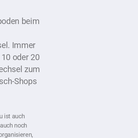
sboden beim
sel. Immer
 10 oder 20
wechsel zum
asch-Shops
u ist auch
t auch noch
organisieren,