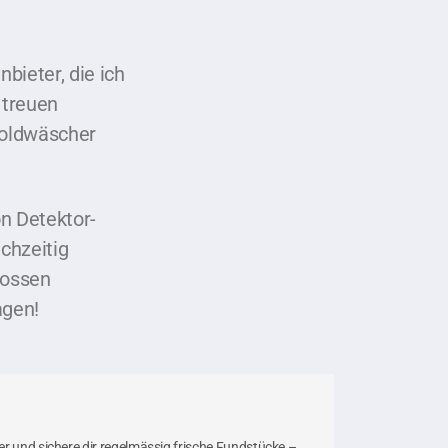
bieter, die ich
 treuen
Goldwäscher
n Detektor-
chzeitig
rossen
agen!
r und sichere dir regelmässig frische Fundstücke –