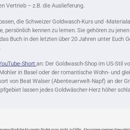
n Vertrieb – z.B. die Auslieferung.
ossen, die Schweizer Goldwasch-Kurs und -Materialan
e, persönlich kennen zu lernen. Sie gehören zu jenen
 das Buch in den letzten über 20 Jahren unter Euch 
.
 YouTube-Short
an: Der Goldwasch-Shop im US-Stil vo
ohler in Basel oder der romantische Wohn- und glei
ort von Beat Walser (Abenteuerwelt-Napf) an der G
pfgebiet lassen jedes Goldwäscher-Herz höher schl
rgewöhnliche Nuggets findet man nicht zufällig. Abonniere meinen Newslette