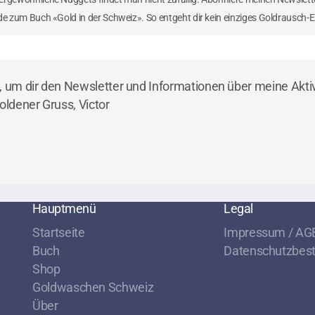
e zum Buch «Gold in der Schweiz». So entgeht dir kein einziges Goldrausch-Er
, um dir den Newsletter und Informationen über meine Akti
oldener Gruss, Victor
Hauptmenü
Legal
Startseite
Impressum / AGB
Buch
Datenschutzbe
Shop
Goldwaschen Schweiz
Über